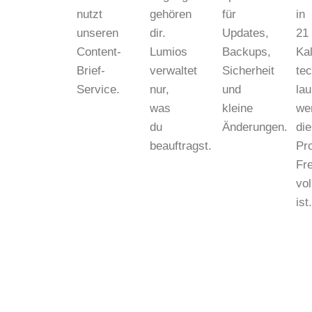
nutzt
gehören
für
in
unseren
dir.
Updates,
21
Content-
Lumios
Backups,
Ka
Brief-
verwaltet
Sicherheit
te
Service.
nur,
und
lau
was
kleine
we
du
Änderungen.
die
beauftragst.
Pro
Fr
vol
ist.
KOSTENLOSES 30-MINUTEN-ERSTGESPRÄCH