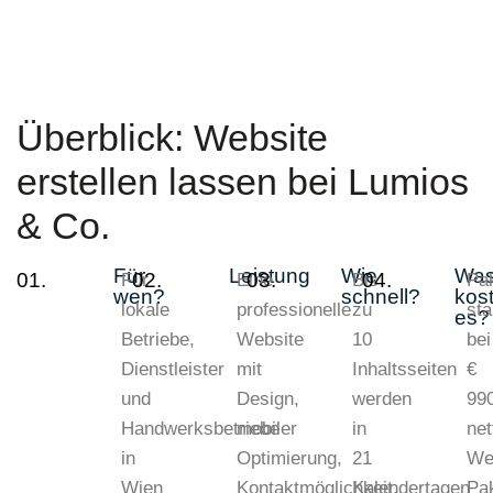
Überblick: Website
erstellen lassen bei
Lumios
& Co.
Für
Leistung
Wie
Wa
01.
02.
03.
04.
Für
Eine
Bis
Pa
wen?
schnell?
kost
lokale
professionelle
zu
sta
es?
Betriebe,
Website
10
bei
Dienstleister
mit
Inhaltsseiten
€
und
Design,
werden
99
Handwerksbetriebe
mobiler
in
net
in
Optimierung,
21
We
Wien
Kontaktmöglichkeit,
Kalendertagen
Pa