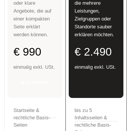
oder klare
die mehrere
Angebote, die auf
Leistungen,
einer kompakten
Zielgruppen oder
Seite erklärt
Standorte sauber
werden können.
erklären möchten.
€ 990
€ 2.490
einmalig exkl. USt.
einmalig exkl. USt.
JETZT STARTEN
JETZT STARTEN
Startseite &
bis zu 5
rechtliche Basis-
Inhaltsseiten &
Seiten
rechtliche Basis-