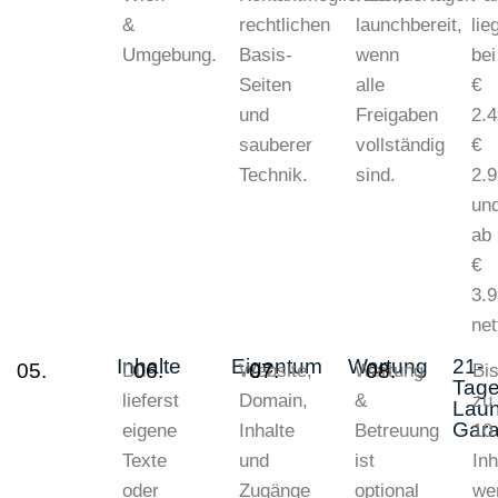
&
rechtlichen
launchbereit,
lie
Umgebung.
Basis-
wenn
bei
Seiten
alle
€
und
Freigaben
2.4
sauberer
vollständig
€
Technik.
sind.
2.
un
ab
€
3.
net
Inhalte
Eigentum
Wartung
21-
05.
06.
07.
08.
Du
Website,
Wartung
Bi
Tage
lieferst
Domain,
&
zu
Laun
Gara
eigene
Inhalte
Betreuung
10
Texte
und
ist
Inh
oder
Zugänge
optional
we